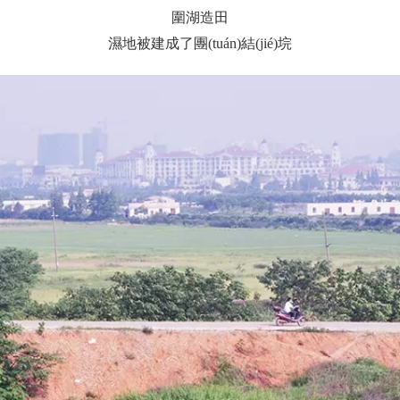
圍湖造田
濕地被建成了團(tuán)結(jié)垸