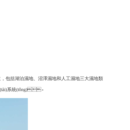
，包括湖泊濕地、沼澤濕地和人工濕地三大濕地類
i)系統(tǒng)。