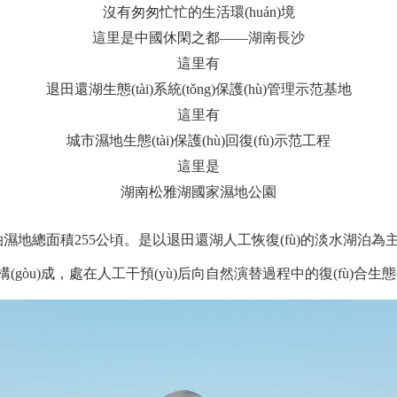
沒有匆匆忙忙的生活環(huán)境
這里是中國休閑之都——湖南長沙
這里有
退田還湖生態(tài)系統(tǒng)保護(hù)管理示范基地
這里有
城市濕地生態(tài)保護(hù)回復(fù)示范工程
這里是
湖南松雅湖國家濕地公園
積255公頃。是以退田還湖人工恢復(fù)的淡水湖泊為主
u)成，處在人工干預(yù)后向自然演替過程中的復(fù)合生態(tà