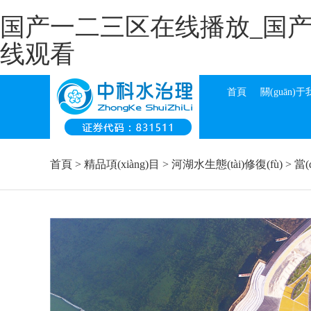
国产一二三区在线播放_国
线观看
首頁
關(guān)
首頁
>
精品項(xiàng)目
>
河湖水生態(tài)修復(fù)
>
當