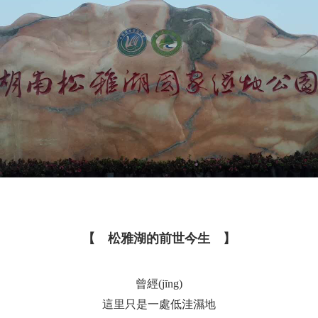
【 松雅湖的前世今生 】
曾經(jīng)
這里只是一處低洼濕地