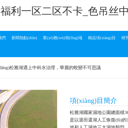
产福利一区二区不卡_色吊丝
于我們
新聞熱點(diǎn)
業(yè)務(wù)領(lǐng)域
精品項(xiàng)目
研
(dāng)松雅湖遇上中科水治理，華麗的蛻變不可思議
項(xiàng)目簡介
松雅湖國家濕地公園總面積365公
是以退田還湖人工恢復(fù)
地和人工濕地三大濕地類型，以及沙