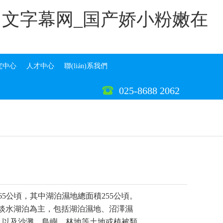
中文字幕网_国产娇小粉嫩在
究中心
人才中心
聯(lián)系我們
025-8688 2062
頃，其中湖泊濕地總面積255公頃。
的淡水湖泊為主，包括湖泊濕地、沼澤濕
灘、島嶼、林地等土地或植被類