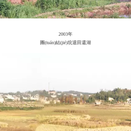
2003年
團(tuán)結(jié)垸退田還湖