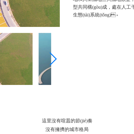
型共同構(gòu)成，處在人工干
生態(tài)系統(tǒng)。
這里沒有喧囂的節(jié)奏
沒有擁擠的城市格局