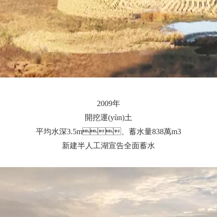
2009年
開挖運(yùn)土
平均水深3.5m、蓄水量838萬m3
新建半人工湖宣告全面蓄水