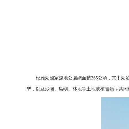
松雅湖國家濕地公園總面積365公頃，其中湖泊濕地總面
型，以及沙灘、島嶼、林地等土地或植被類型共同構(gò